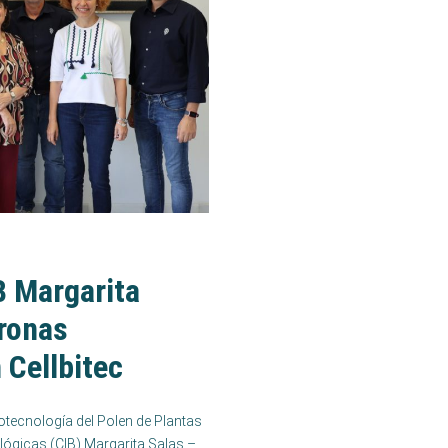
B Margarita
tronas
 Cellbitec
Biotecnología del Polen de Plantas
ológicas (CIB) Margarita Salas –