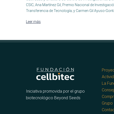
CSIC; Ana Martínez Gil, Premio Nacional de Investigación
Transferencia de Tecnología; y Carmen Gil Ayuso-Gontá
Leer más
Proye
Activi
La Fun
Consej
Iniciativa promovida por el grupo
Compr
biotecnológico Beyond Seeds
Grupo
Conta