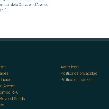
 Juan de la Cierva en el Área de
n, […]
ctos
Aviso legal
dades
Política de privacidad
dación
Política de cookies
o Asesor
omiso RFC
 Beyond Seeds
cto