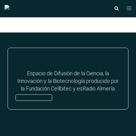
Saltar
Alte
Buscar
al
men
contenido
Espacio de Difusión de la Ciencia, la
Innovación y la Biotecnología producido por
la Fundación Cellbitec y esRadio Almería.
DESCUBRE MÁS