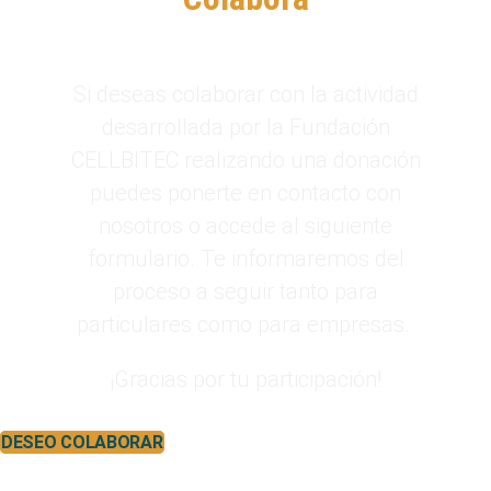
Si deseas colaborar con la actividad
desarrollada por la Fundación
CELLBITEC realizando una donación
puedes ponerte en contacto con
nosotros o accede al siguiente
formulario. Te informaremos del
proceso a seguir tanto para
particulares como para empresas.
¡Gracias por tu participación!
DESEO COLABORAR