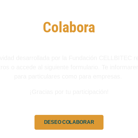
Colabora
tividad desarrollada por la Fundación CELLBITEC 
ros o accede al siguiente formulario. Te informare
para particulares como para empresas.
¡Gracias por tu participación!
DESEO COLABORAR