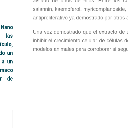
aislado de unos de ellos. Entre
los c
salannin
,
kaempferol
,
myricomplanoside
,
antiproliferativo
ya demostrado por otros a
e Nano
Una vez demostrado que el extracto de s
y las
inhibir el
crecimiento celular de células 
culo,
modelos animales para
corroborar si seg
do un
 a un
ármaco
er de
n