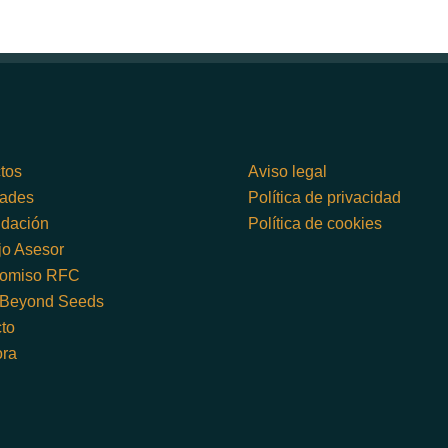
tos
Aviso legal
dades
Política de privacidad
dación
Política de cookies
o Asesor
omiso RFC
 Beyond Seeds
to
ora