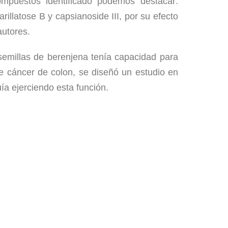
ompuestos identificado podemos destacar:
arillatose
B y
capsianoside
III, por su efecto
utores.
emillas de berenjena tenía capacidad para
de cáncer de colon, se diseñó un estudio en
uía ejerciendo esta función.